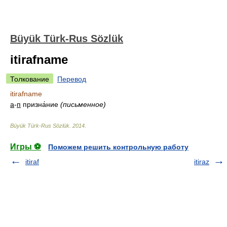
Büyük Türk-Rus Sözlük
itirafname
Толкование
Перевод
itirafname
а
-
п
призна́ние
(письменное)
Büyük Türk-Rus Sözlük
.
2014
.
Игры ⚽
Поможем решить контрольную работу
itiraf
itiraz